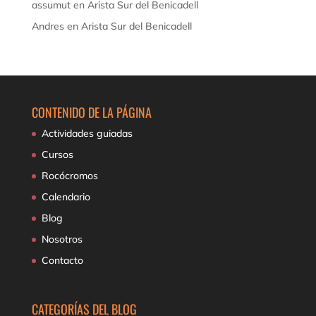
assumut
en
Arista Sur del Benicadell
Andres
en
Arista Sur del Benicadell
CONTENIDO DE LA PÁGINA
Actividades guiadas
Cursos
Rocócromos
Calendario
Blog
Nosotros
Contacto
CATEGORÍAS DEL BLOG