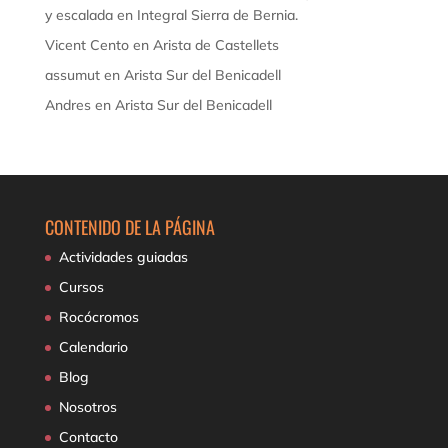
y escalada
en
Integral Sierra de Bernia.
Vicent Cento
en
Arista de Castellets
assumut
en
Arista Sur del Benicadell
Andres
en
Arista Sur del Benicadell
CONTENIDO DE LA PÁGINA
Actividades guiadas
Cursos
Rocócromos
Calendario
Blog
Nosotros
Contacto