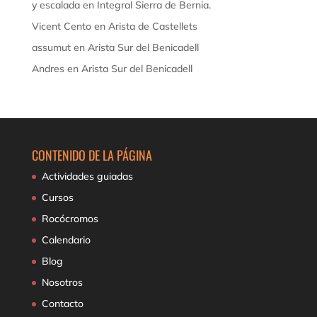
y escalada
en
Integral Sierra de Bernia.
Vicent Cento
en
Arista de Castellets
assumut
en
Arista Sur del Benicadell
Andres
en
Arista Sur del Benicadell
CONTENIDO DE LA PÁGINA
Actividades guiadas
Cursos
Rocócromos
Calendario
Blog
Nosotros
Contacto