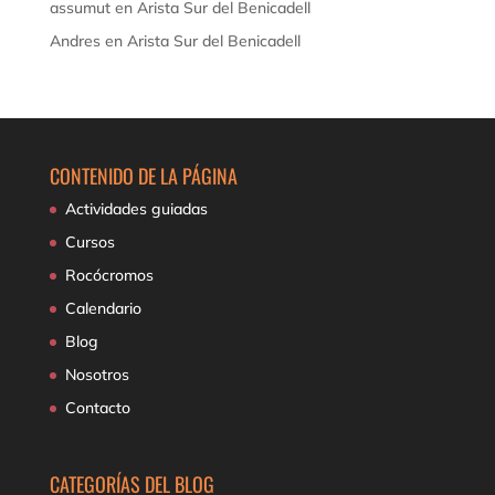
assumut
en
Arista Sur del Benicadell
Andres
en
Arista Sur del Benicadell
CONTENIDO DE LA PÁGINA
Actividades guiadas
Cursos
Rocócromos
Calendario
Blog
Nosotros
Contacto
CATEGORÍAS DEL BLOG