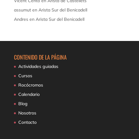
Vicent Cento
en
Arista de Castellets
assumut
en
Arista Sur del Benicadell
Andres
en
Arista Sur del Benicadell
CONTENIDO DE LA PÁGINA
Actividades guiadas
Cursos
Rocócromos
Calendario
Blog
Nosotros
Contacto