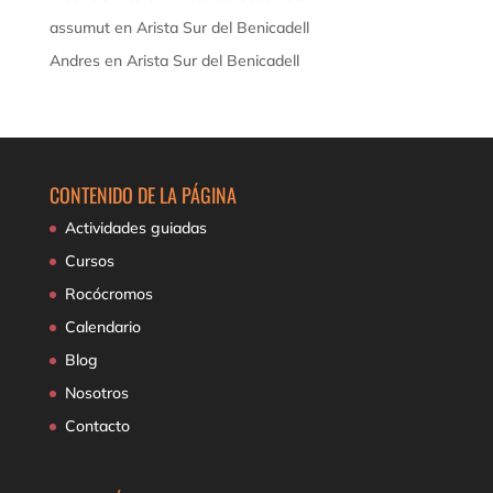
assumut
en
Arista Sur del Benicadell
Andres
en
Arista Sur del Benicadell
CONTENIDO DE LA PÁGINA
Actividades guiadas
Cursos
Rocócromos
Calendario
Blog
Nosotros
Contacto