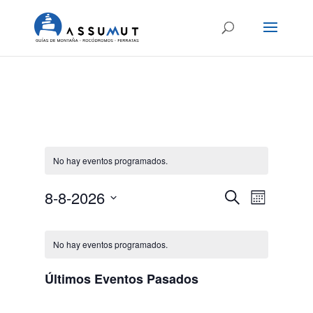
No hay eventos programados.
Navegación
Navegaci
8-8-2026
Buscar
Mes
de
de
Selecciona
vistas
Calendario
búsqueda
la
de
de
y
No hay eventos programados.
fecha.
Evento
Eventos
vistas
Últimos Eventos Pasados
de
Eventos