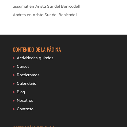
assumut
en
Arista Sur del Benicadell
Andres
en
Arista Sur del Benicadell
CONTENIDO DE LA PÁGINA
Actividades guiadas
Cursos
Rocócromos
Calendario
Blog
Nosotros
Contacto