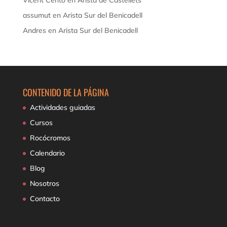
Vicent Cento
en
Arista de Castellets
assumut
en
Arista Sur del Benicadell
Andres
en
Arista Sur del Benicadell
CONTENIDO DE LA PÁGINA
Actividades guiadas
Cursos
Rocócromos
Calendario
Blog
Nosotros
Contacto